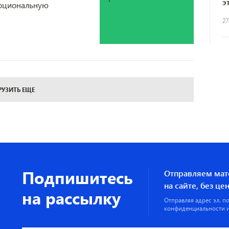
э
моциональную
27
РУЗИТЬ ЕЩЕ
Подпишитесь
Отправляем мат
на сайте, без ц
на рассылку
Отправляя адрес эл. п
конфиденциальности
и