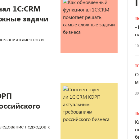
нал 1С:CRM
ожные задачи
Т
«
п
желания клиентов и
10
Т
О
м
ОРП
30
оссийского
Т
К
следование подходов к
п
б