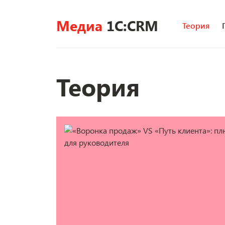
Медиа
1C:CRM
Теория
Теория