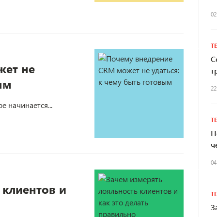
02
Т
С
жет не
т
ым
22
 начинается...
Т
П
ч
04
 клиентов и
Т
З