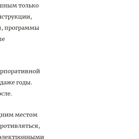
ешным только
нструкции,
я, программы
ше
корпоративной
 даже годы.
сле.
одним местом
противляться,
 электронными