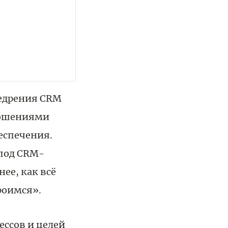
едрения CRM
ношениями
еспечения.
под CRM-
ее, как всё
роимся».
ессов и целей