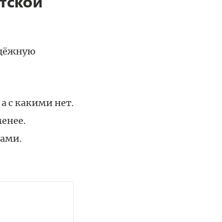
нтской
адёжную
а с какими нет.
енее.
ами.