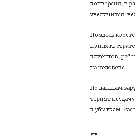
конверсия, в р
увеличится: ве
Но здесь кроет
принять страт
клиентов, рабо
на человеке.
По данным зар
терпят неудач
к убыткам. Рас