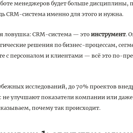
аботе менеджеров будет больше дисциплины, 
дь CRM-система именно для этого и нужна.
ся ловушка: CRM-система — это
инструмент
. 
егические решения по бизнес-процессам, сег
те с персоналом и клиентами — всё это по-п
убежных исследований, до 70% проектов вне
у: не улучшают показатели компании или даж
сказываем, почему так происходит.