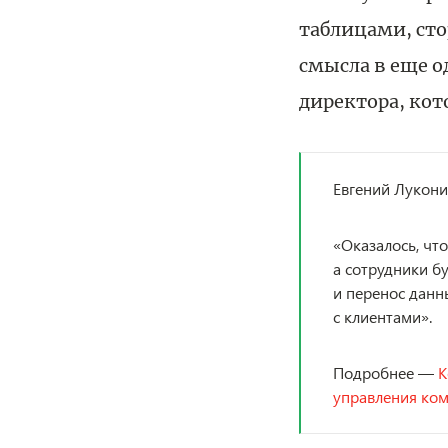
таблицами, ст
смысла в еще о
директора, кот
Евгений Лукони
«Оказалось, чт
а сотрудники б
и перенос данн
с клиентами».
Подробнее —
К
управления ко