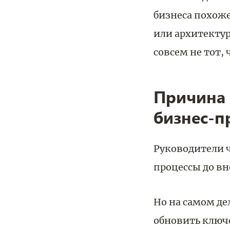
бизнеса похож
или архитектур
совсем не тот, 
Причина 
бизнес‑п
Руководители 
процессы до вн
Но на самом д
обновить ключе