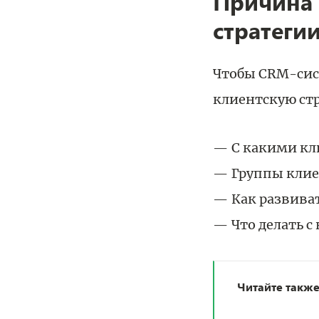
Причина 
стратеги
Чтобы CRM-сис
клиентскую стр
С какими кл
Группы клие
Как развива
Что делать 
Читайте такж