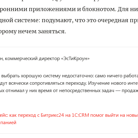
оронними приложениями и блокнотом. Для них
дной системе: подумают, что это очередная п
орому нечем заняться.
н, коммерческий директор «ЭсТиКроун»
о выбрать хорошую систему недостаточно: само ничего работат
удут всячески сопротивляться переходу. Изучение нового инт
ых отнимал у них время от непосредственных задач — прода
ейс: как переход с Битрикс24 на 1C:CRM помог выйти на нов
мпанией