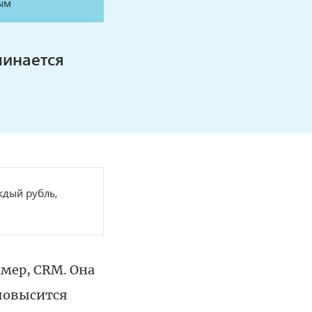
чинается
ждый рубль,
мер, CRM. Она
 повысится