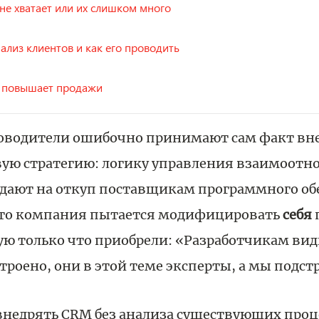
 не хватает или их слишком много
ализ клиентов и как его проводить
з повышает продажи
оводители ошибочно принимают сам факт вн
вую стратегию: логику управления взаимоот
тдают на откуп поставщикам программного об
что компания пытается модифицировать
себя
ую только что приобрели: «Разработчикам видн
троено, они в этой теме эксперты, а мы подст
внедрять CRM без анализа существующих проц