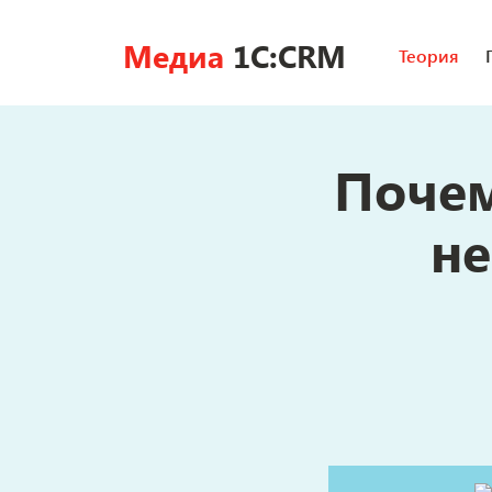
Медиа
1C:CRM
Теория
Почем
не