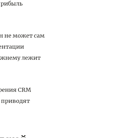
прибыль
Он не может сам
ментации
режнему лежит
дрения CRM
е приводят