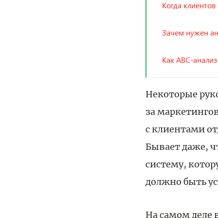
Когда клиентов
Зачем нужен ан
Как ABC-анали
Некоторые рук
за маркетинго
с клиентами о
Бывает даже, 
систему, котор
должно быть ус
На самом деле 