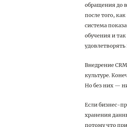
обращения до 
после того, ка
система показ
обучения и так
удовлетворять 
Внедрение CRM 
культуре. Коне
Но без них — н
Если бизнес-пр
хранения данны
потому что пр