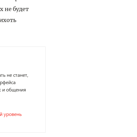
 не будет
рихоть
ь не станет,
ерфейса
ж и общения
ый уровень