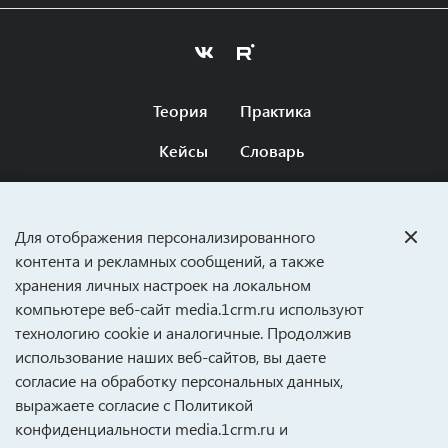
Теория
Практика
Кейсы
Словарь
Оферта
Вопросы и ответы
Для отображения персонализированного
CRM ДЛЯ БИЗНЕСА
контента и рекламных сообщений, а также
хранения личных настроек на локальном
media@1crm.ru
компьютере веб‑сайт media.1crm.ru используют
+7 (495) 989-47-82
технологию cookie и аналогичные. Продолжив
127434, Москва, Дмитровское шоссе, 9Б
использование наших веб‑сайтов, вы даете
согласие на обработку персональных данных,
выражаете согласие с
Политикой
конфиденциальности
media.1crm.ru и
Политика конфиденциальности
© 2006–2026 «1С-Рарус».