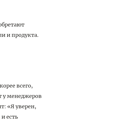
обретают
и и продукта.
орее всего,
т у менеджеров
: «Я уверен,
 и есть