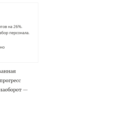
тов на 26%.
абор персонала.
мно
ованная
прогресс
 наоборот —