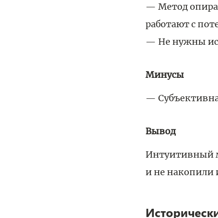
Метод опира
работают с по
Не нужны ис
Минусы
Субъективна
Вывод
Интуитивный м
и не накопили 
Историческ