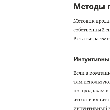
Методы 
Методик прогн
собственный сп
В статье рассм
Интуитивны
Если в компани
там использую
по продажам ве
что они купят в
интуитивный м