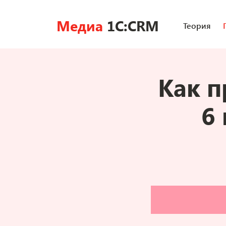
Медиа
1C:CRM
Теория
Как п
6