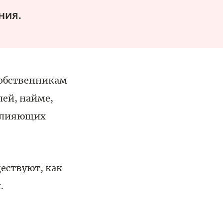
ния.
собственникам
ей, найме,
 влияющих
ествуют, как
.