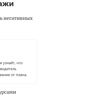
ажи
ть негативных
 узнаёт, что
оводитель
ание от плана.
сурсами