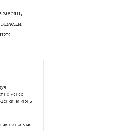
з месяц,
времени
жних
зуя
т не менее
оценка на июнь
 в июне прямые