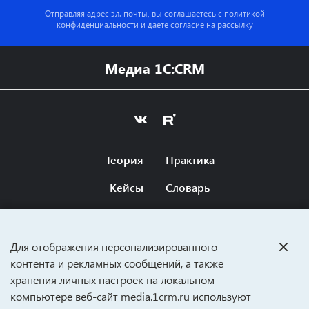
Отправляя адрес эл. почты, вы соглашаетесь с
политикой
конфиденциальности
и даете согласие на рассылку
Медиа 1C:CRM
Теория
Практика
Кейсы
Словарь
Оферта
Вопросы и ответы
Для отображения персонализированного
CRM ДЛЯ БИЗНЕСА
контента и рекламных сообщений, а также
хранения личных настроек на локальном
media@1crm.ru
компьютере веб‑сайт media.1crm.ru используют
+7 (495) 989-47-82