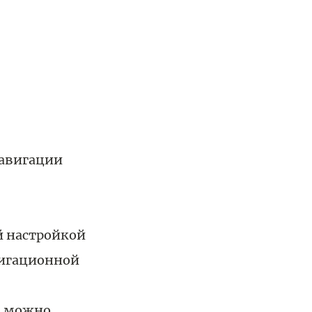
навигации
 настройкой
вигационной
 можно