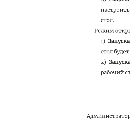
настроить 
стол.
Режим откры
Запуска
стол буде
Запуска
рабочий с
Администратор 