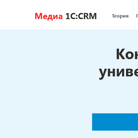
Медиа
1C:CRM
Теория
Ко
унив