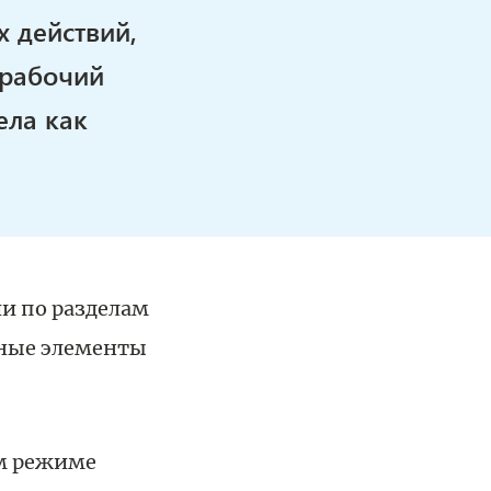
х действий,
 рабочий
ела как
и по разделам
тные элементы
ом режиме