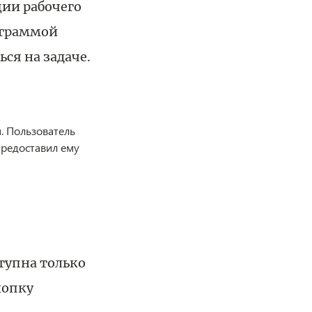
ии рабочего
рограммой
ся на задаче.
. Пользователь
предоставил ему
тупна только
нопку