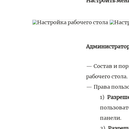
Настроить мен
Администратор
Состав и по
рабочего стола.
Права польз
Разреше
пользоват
панели.
Разреш