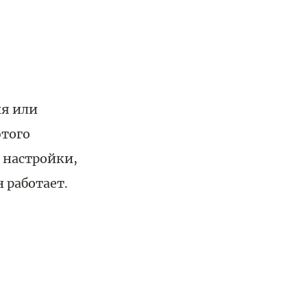
ия или
этого
е настройки,
 работает.