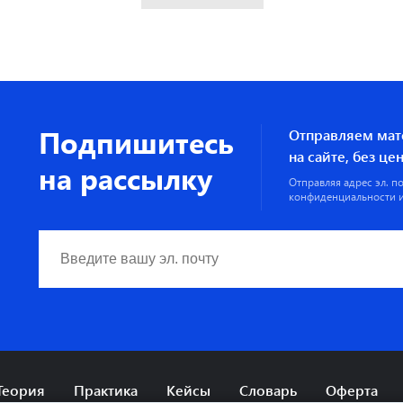
Подпишитесь
Отправляем мат
на сайте, без ц
на рассылку
Отправляя адрес эл. п
конфиденциальности
и
Теория
Практика
Кейсы
Словарь
Оферта