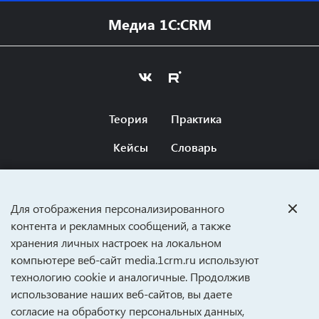
Медиа 1C:CRM
Теория
Практика
Кейсы
Словарь
Оферта
Вопросы и ответы
Для отображения персонализированного
CRM ДЛЯ БИЗНЕСА
контента и рекламных сообщений, а также
хранения личных настроек на локальном
media@1crm.ru
компьютере веб‑сайт media.1crm.ru используют
+7 (495) 989-47-82
технологию cookie и аналогичные. Продолжив
127434, Москва, Дмитровское шоссе, 9Б
использование наших веб‑сайтов, вы даете
согласие на обработку персональных данных,