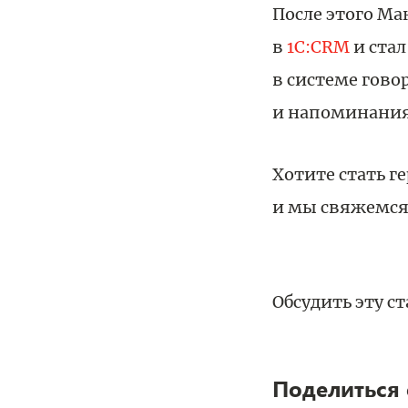
После этого М
в
1С:CRM
и стал
в системе гово
и напоминания 
Хотите стать г
и мы свяжемся 
Обсудить эту с
Поделиться 