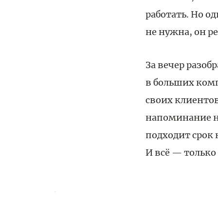
работать. Но о
не нужна, он р
За вечер разоб
в больших комп
своих клиенто
напоминание не
подходит срок н
И всё — только