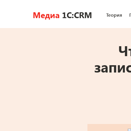
Медиа
1C:CRM
Теория
Ч
запи