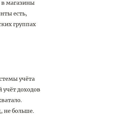
 в магазины
нты есть,
ских группах
истемы учёта
й учёт доходов
хватало.
, не больше.