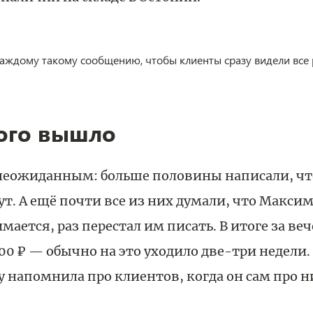
каждому такому сообщению, чтобы клиенты сразу видели все 
того вышло
неожиданным: больше половины написали, что
ут. А ещё почти все из них думали, что Макси
ается, раз перестал им писать. В итоге за веч
000 ₽ — обычно на это уходило две-три недели.
у напомнила про клиентов, когда он сам про н