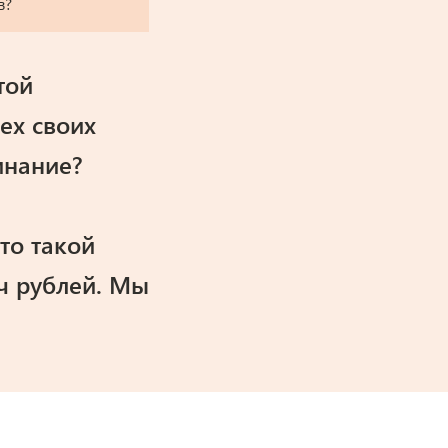
той
сех своих
инание?
то такой
яч рублей. Мы