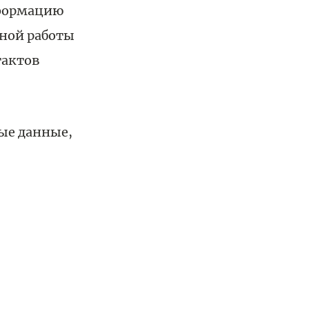
нформацию
нной работы
тактов
ые данные,