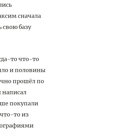
лись
ксим сначала
ь свою базу
гда-то что-то
было и половины
ично прошёл по
и написал
ьше покупали
что-то из
отографиями