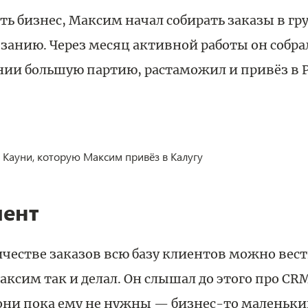
ь бизнес, Максим начал собирать заказы в гр
занию. Через месяц активной работы он собрал
нии большую партию, растаможил и привёз в Р
 Кауни, которую Максим привёз в Калугу
мент
честве заказов всю базу клиентов можно вест
аксим так и делал. Он слышал до этого про C
 они пока ему не нужны — бизнес-то маленьки