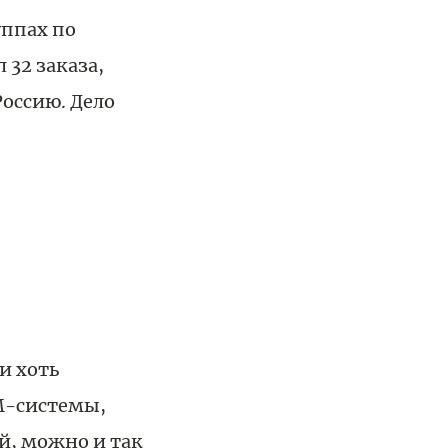
уппах по
 32 заказа,
оссию. Дело
и хоть
RM-системы,
й, можно и так