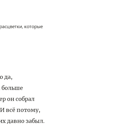
расцветки, которые
 да,
м больше
ер он собрал
 И всё потому,
их давно забыл.