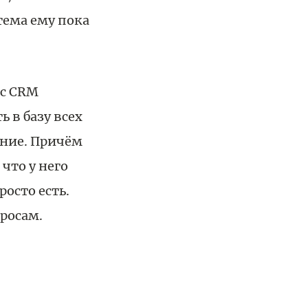
тема ему пока
 с CRM
 в базу всех
ание. Причём
что у него
росто есть.
просам.